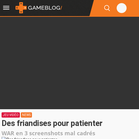
JEU VIDÉO
NEWS
Des friandises pour patienter
WAR en 3 screenshots mal cadrés