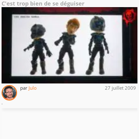
C'est trop bien de se déguiser
par
Julo
27 juillet 2009
.