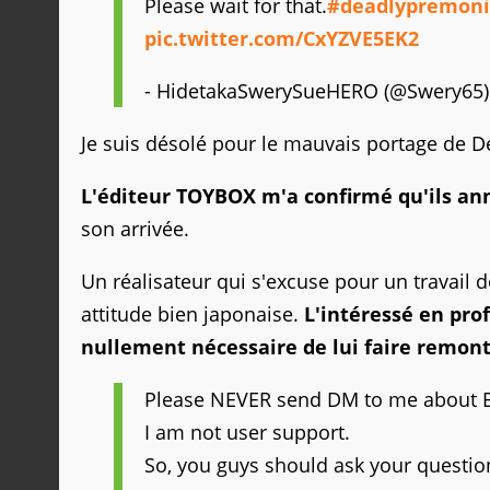
Please wait for that.
#deadlypremoni
pic.twitter.com/CxYZVE5EK2
- HidetakaSwerySueHERO (@Swery65
Je suis désolé pour le mauvais portage de D
L'éditeur TOYBOX m'a confirmé qu'ils an
son arrivée.
Un réalisateur qui s'excuse pour un travail 
attitude bien japonaise.
L'intéressé en prof
nullement nécessaire de lui faire remont
Please NEVER send DM to me about B
I am not user support.
So, you guys should ask your question