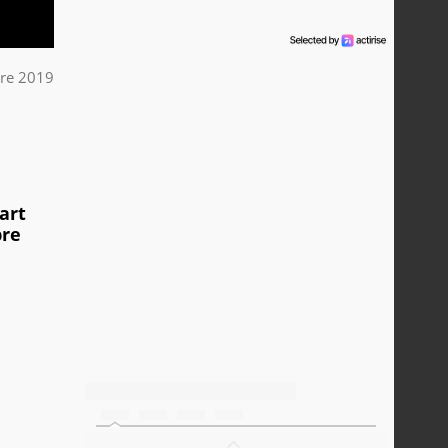
re 2019
art
bre