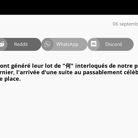
06 septemb
Reddit
WhatsApp
Discord
ont généré leur lot de "何" interloqués de notre p
rnier, l'arrivée d'une suite au passablement célè
e place.