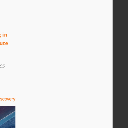
 in
oute
es-