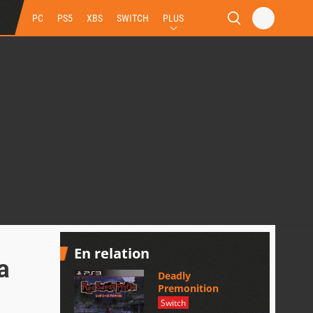
PC
PS5
XBS
SWITCH
PLUS
En relation
a
Deadly
Premonition
Switch