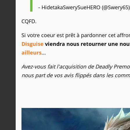
- HidetakaSwerySueHERO (@Swery65
CQFD.
Si votre coeur est prêt à pardonner cet affr
Disguise
viendra nous retourner une nouv
ailleurs
...
Avez-vous fait l'acquisition de Deadly Premoni
nous part de vos avis flippés dans les comm