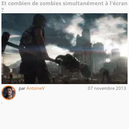
Et combien de zombies simultanément à l'écran
?
par
AntoineV
07 novembre 2013
.