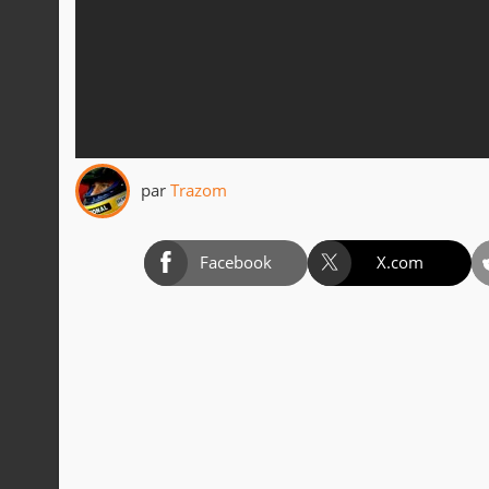
par
Trazom
Facebook
X.com