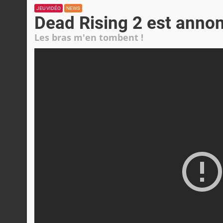
JEU VIDÉO
NEWS
Dead Rising 2 est annon
Les bras m'en tombent !