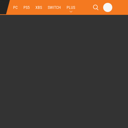
PC
PS5
XBS
SWITCH
PLUS