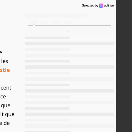
e
 les
stle
ncent
 ce
s que
it que
de de