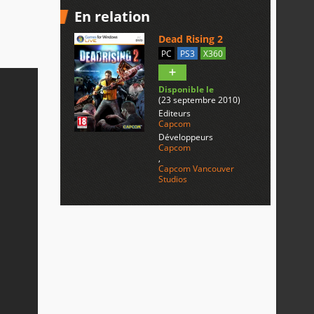
En relation
Dead Rising 2
PC
PS3
X360
Disponible le
(23 septembre 2010)
Editeurs
Capcom
Développeurs
Capcom
,
Capcom Vancouver
Studios