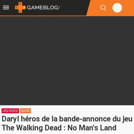
JEU VIDÉO
NEWS
Daryl héros de la bande-annonce du jeu
The Walking Dead : No Man's Land