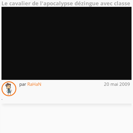
Le cavalier de l'apocalypse dézingue avec classe
par
RaHaN
20 mai 2009
.