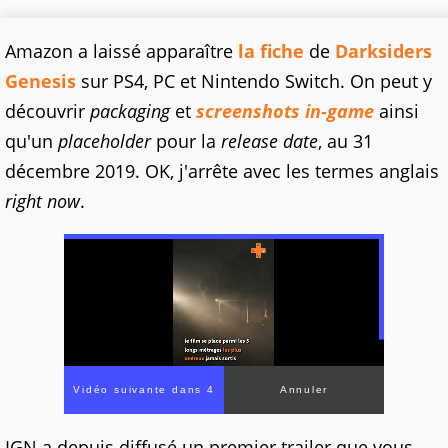
Amazon a laissé apparaître
la fiche
de
Darksiders
Genesis
sur PS4, PC et Nintendo Switch. On peut y
découvrir
packaging
et
screenshots in-game
ainsi
qu'un
placeholder
pour la
release date
, au 31
décembre 2019. OK, j'arrête avec les termes anglais
right now
.
IGN a depuis diffusé un premier trailer que vous