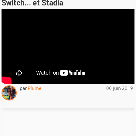
Switch... et Stadia
par
Plume
06 juin 2019
.