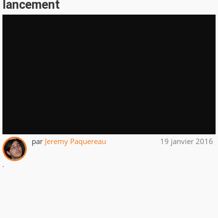
lancement
par
Jeremy Paquereau
19 janvier 2016
.