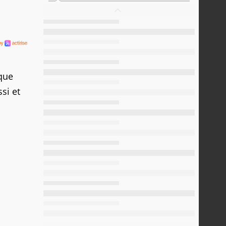
que
si et