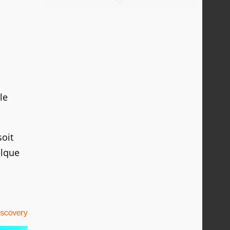
le
oit
elque