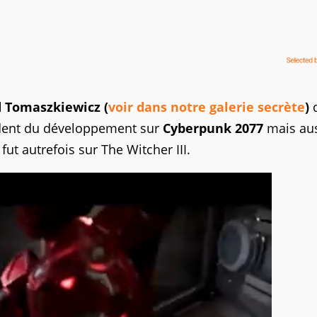
 Tomaszkiewicz (
voir dans notre galerie secrète
)
ésident du développement sur
Cyberpunk 2077
mais aus
ut autrefois sur The Witcher III.