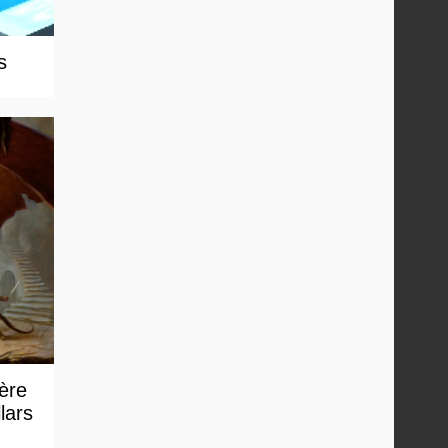
s
 ère
lars