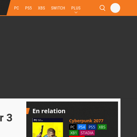
PC
PS5
XBS
SWITCH
PLUS
En relation
r 3
Cyberpunk 2077
PC
PS4
PS5
XBS
XB1
STADIA