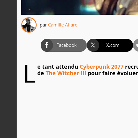
par
Camille Allard
Facebook
X.com
L
e tant attendu
Cyberpunk 2077
recru
de
The Witcher III
pour faire évoluer