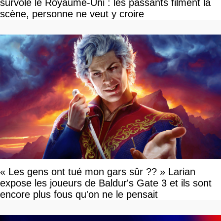
survole le Royaume-Uni : les passants filment la
scène, personne ne veut y croire
« Les gens ont tué mon gars sûr ?? » Larian
expose les joueurs de Baldur's Gate 3 et ils sont
encore plus fous qu'on ne le pensait