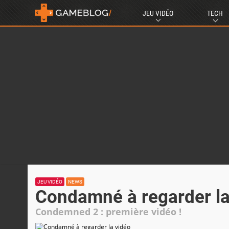
JEU VIDÉO
TECH
JEU VIDÉO
NEWS
Condamné à regarder la
Condemned 2 : première vidéo !