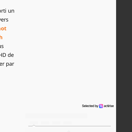
orti un
vers
hot
h
us
 HD de
er par