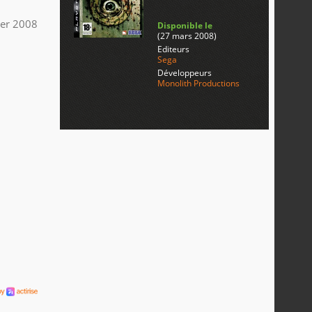
ier 2008
Disponible le
(27 mars 2008)
Editeurs
Sega
Développeurs
Monolith Productions