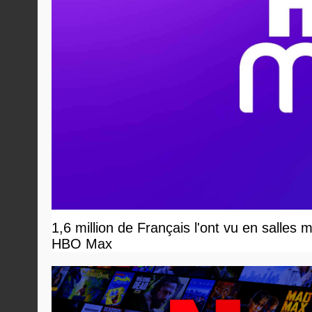
1,6 million de Français l'ont vu en salles 
HBO Max