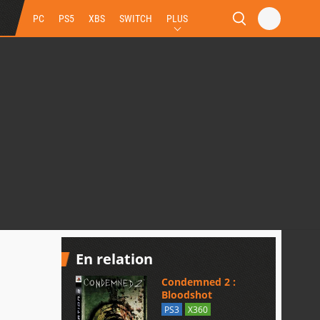
PC
PS5
XBS
SWITCH
PLUS
En relation
Condemned 2 :
Bloodshot
PS3
X360