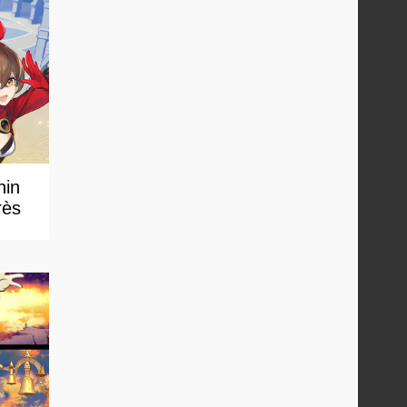
hin
rès