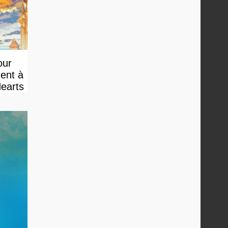
our
ment à
Hearts