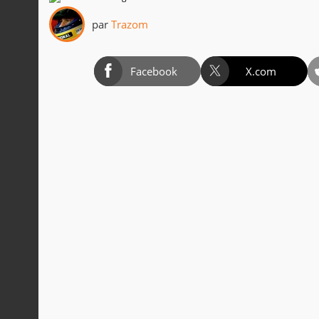
par
Trazom
Facebook
X.com