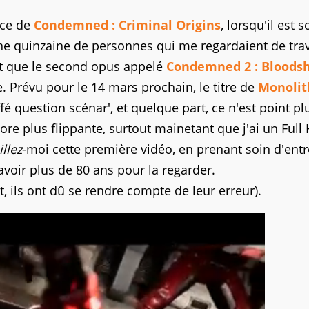
nce de
Condemned : Criminal Origins
, lorsqu'il est s
é une quinzaine de personnes qui me regardaient de tra
nt que le second opus appelé
Condemned 2 : Bloods
 Prévu pour le 14 mars prochain, le titre de
Monolit
é question scénar', et quelque part, ce n'est point pl
re plus flippante, surtout mainetant que j'ai un Full
llez
-moi cette première vidéo, en prenant soin d'entr
avoir plus de 80 ans pour la regarder.
nt, ils ont dû se rendre compte de leur erreur).