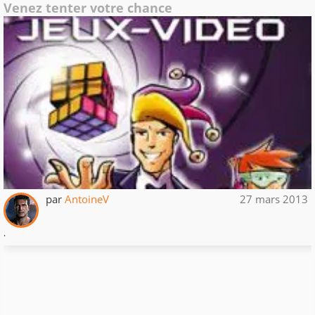
Venez tenter votre chance
par
AntoineV
27 mars 2013
.