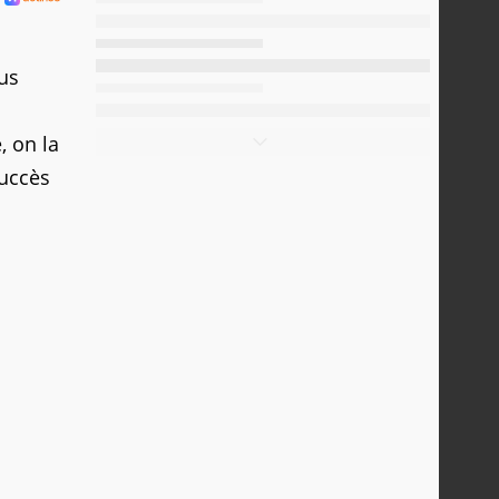
us
, on la
succès