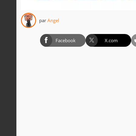
par
Angel
Facebook
X.com