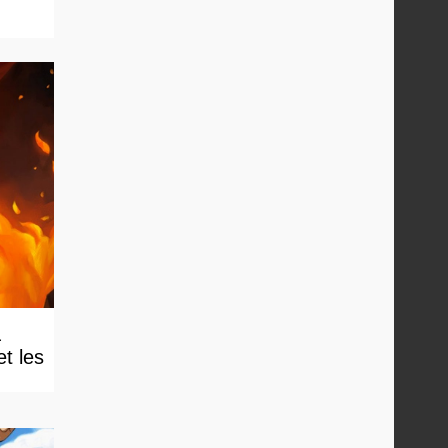
&
t les