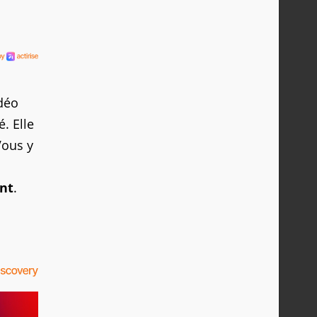
idéo
. Elle
Vous y
nt
.