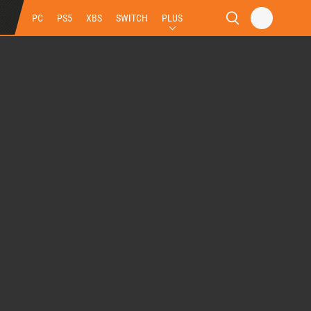
PC
PS5
XBS
SWITCH
PLUS