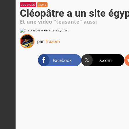
JEU VIDÉO
NEWS
Cléopâtre a un site égy
Et une vidéo "teasante" aussi
par
Trazom
Facebook
X.com