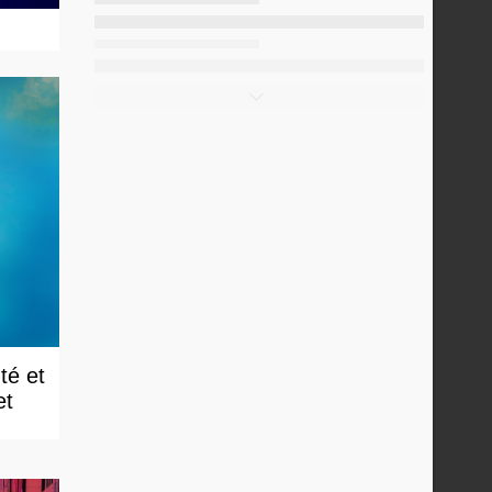
té et
et