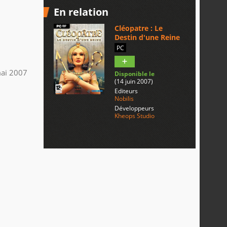
En relation
Cléopatre : Le
Destin d'une Reine
PC
ai 2007
Disponible le
(14 juin 2007)
Editeurs
Nobilis
Développeurs
Kheops Studio