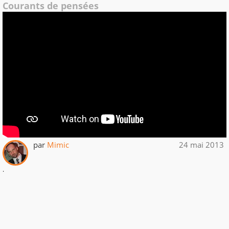
Courants de pensées
par
Mimic
24 mai 2013
.