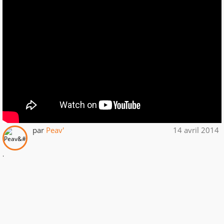
par
Peav'
14 avril 2014
.