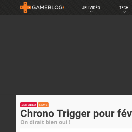
JEU VIDÉO
TECH
JEU VIDÉO
NEWS
Chrono Trigger pour fév
On dirait bien oui !