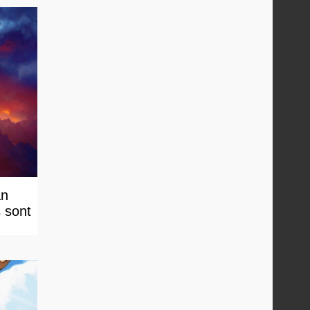
an
s sont