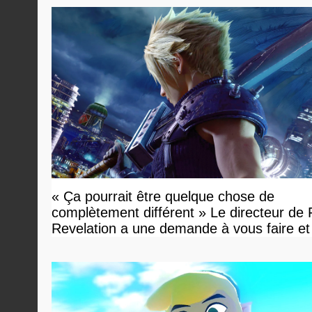
« Ça pourrait être quelque chose de
complètement différent » Le directeur de
Revelation a une demande à vous faire et
devriez l'écouter