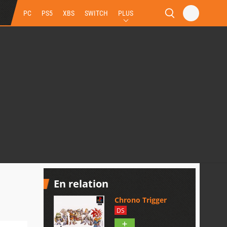
PC
PS5
XBS
SWITCH
PLUS
En relation
Chrono Trigger
DS