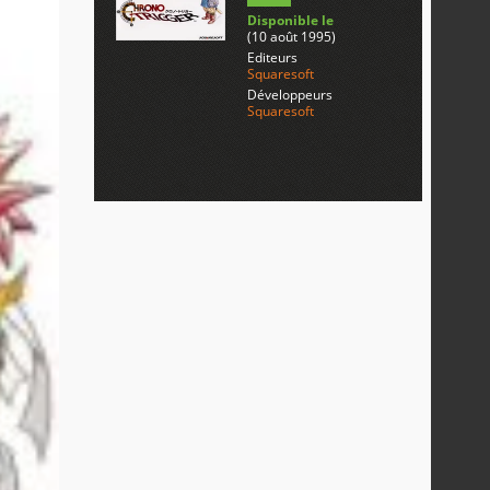
Disponible le
(10 août 1995)
Editeurs
Squaresoft
Développeurs
Squaresoft