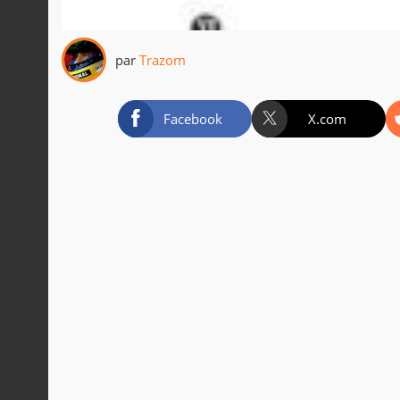
par
Trazom
Facebook
X.com