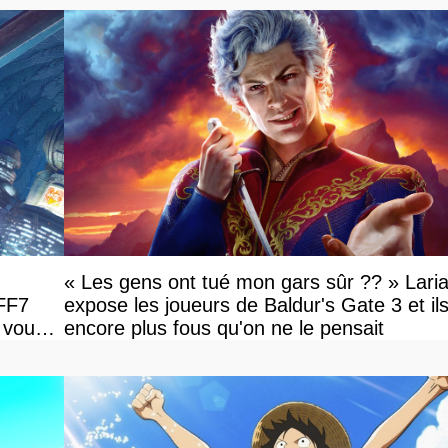
« Les gens ont tué mon gars sûr ?? » Lari
 FF7
expose les joueurs de Baldur's Gate 3 et il
 vous
encore plus fous qu'on ne le pensait