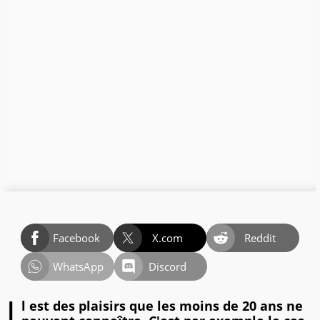
Facebook
X.com
Reddit
WhatsApp
Discord
l est des plaisirs que les moins de 20 ans ne