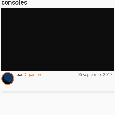
consoles
par
Dopamine
05 septembre 2017
.