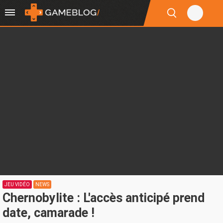
JEU VIDÉO
NEWS
Chernobylite : L'accès anticipé prend
date, camarade !