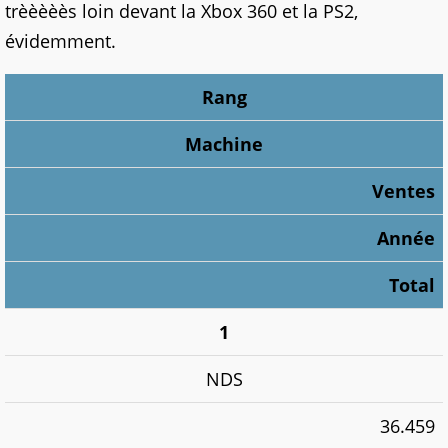
trèèèèès loin devant la Xbox 360 et la PS2,
évidemment.
Rang
Machine
Ventes
Année
Total
1
NDS
36.459