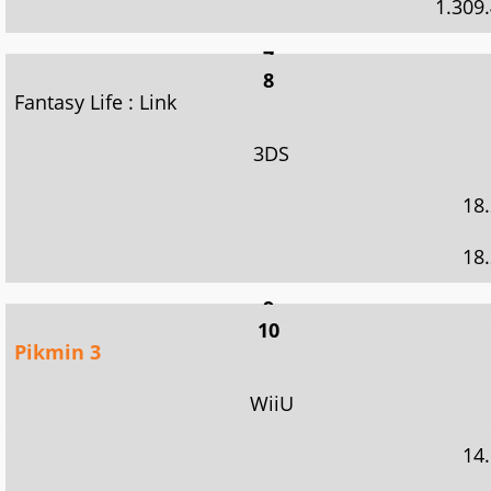
1.309
7
Yôkai Watch
8
Fantasy Life : Link
3DS
3DS
18.
18.
101.
18.
9
LEGO City : Undercover
10
Pikmin 3
WiiU
WiiU
18.
14.
18.