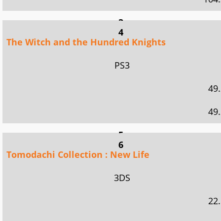
3
Dragon's Crown
4
The Witch and the Hundred Knights
PSV
PS3
71.
49.
71.
49.
5
Mario & Luigi : Dream Team Bros.
6
Tomodachi Collection : New Life
3DS
3DS
43.
22.
143.