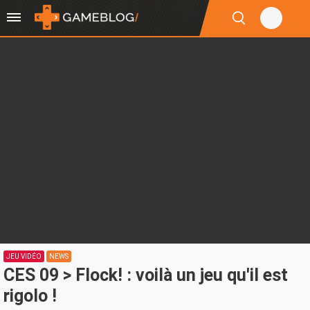
JEU VIDÉO
NEWS
CES 09 > Flock! : voilà un jeu qu'il est
rigolo !