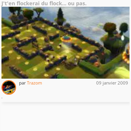
J't'en flockerai du flock... ou pas.
par
Trazom
09 janvier 2009
.