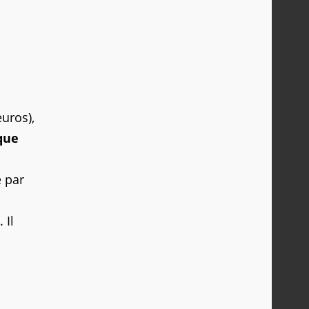
euros),
 que
 par
 Il