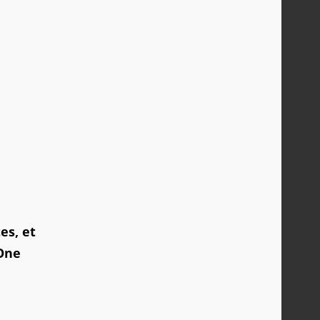
es, et
 One