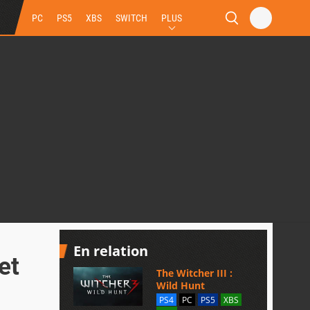
PC
PS5
XBS
SWITCH
PLUS
En relation
et
The Witcher III :
Wild Hunt
PS4
PC
PS5
XBS