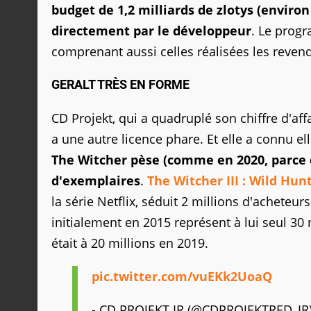
budget de 1,2 milliards de zlotys (enviro
directement par le développeur
. Le prog
comprenant aussi celles réalisées les revende
GERALT TRÈS EN FORME
CD Projekt, qui a quadruplé son chiffre d'aff
a une autre licence phare. Et elle a connu el
The Witcher pèse (comme en 2020, parce qu
d'exemplaires
.
The Witcher III : Wild Hun
la série Netflix, séduit 2 millions d'achete
initialement en 2015 représent à lui seul 30 
était à 20 millions en 2019.
pic.twitter.com/vuEKk2UoaQ
- CD PROJEKT IR (@CDPROJEKTRED_IR