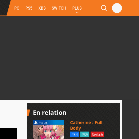
PC
PS5
XBS
SWITCH
PLUS
En relation
Catherine : Full
Body
PS4
PSV
Switch