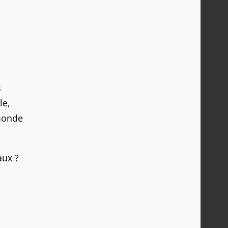
s
le,
 monde
aux ?