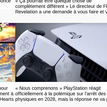
nonce
« Ça pourrait être quelque chose de
complètement différent » Le directeur de 
Revelation a une demande à vous faire et 
devriez l'écouter
pour
« Nous comprenons » PlayStation réagit
ement à
officiellement à la polémique sur l'arrêt des
 Hearts
physiques en 2028, mais la réponse ne va
vous plaire