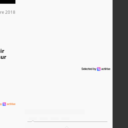
bre 2018
ir
sur