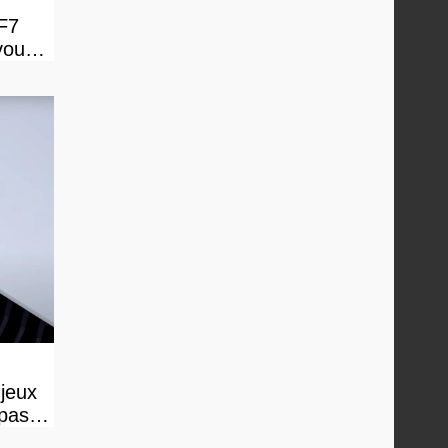
FF7
vous
 jeux
 pas