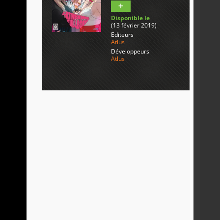
Disponible le
(13 février 2019)
Editeurs
Atlus
Développeurs
Atlus