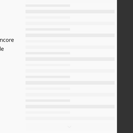
encore
de