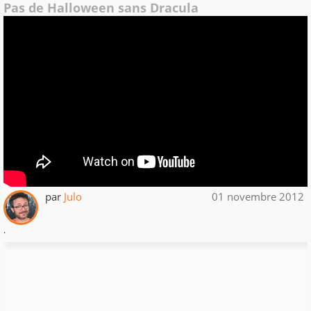
Pas de Halloween sans Dracula
par
Julo
01 novembre 2012
.