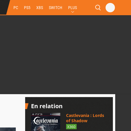
PC
PS5
XBS
SWITCH
PLUS
En relation
Castlevania : Lords
of Shadow
X360