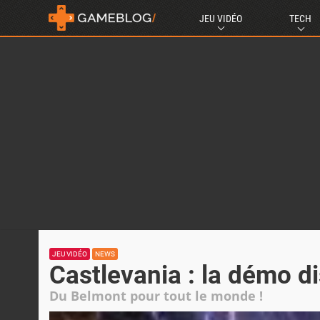
JEU VIDÉO
TECH
JEU VIDÉO
NEWS
Castlevania : la démo d
Du Belmont pour tout le monde !