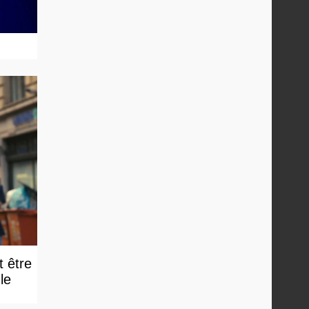
t être
e