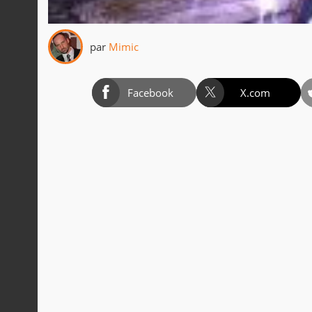
par
Mimic
Facebook
X.com