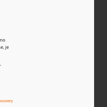
émo
e, je
r