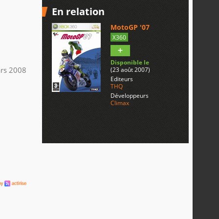
En relation
MotoGP '07
X360
Disponible le
rs 2008
(23 août 2007)
Editeurs
THQ
Développeurs
Climax