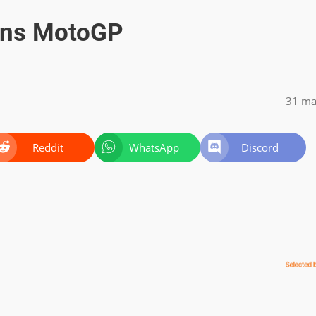
ins MotoGP
31 ma
Reddit
WhatsApp
Discord