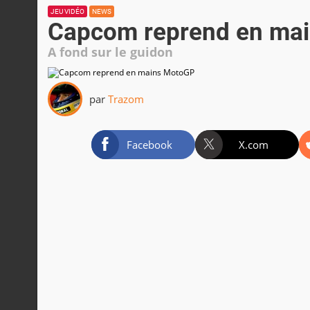
JEU VIDÉO
NEWS
Capcom reprend en ma
A fond sur le guidon
par
Trazom
Facebook
X.com