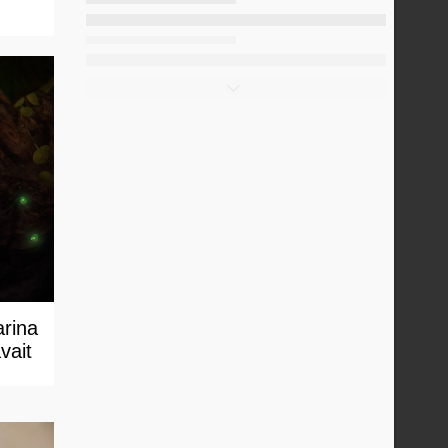
arina
vait