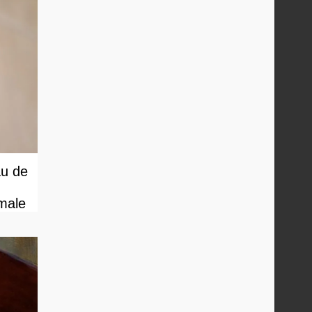
au de
male