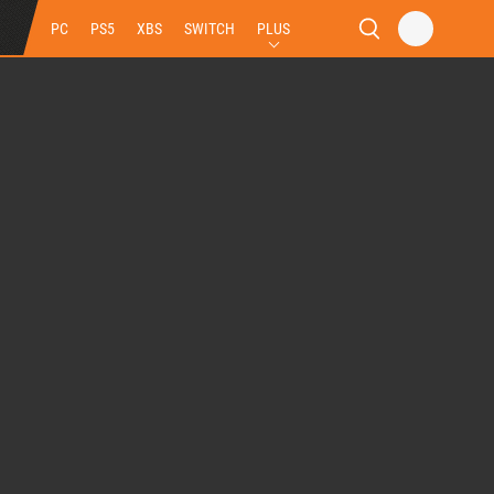
PC
PS5
XBS
SWITCH
PLUS