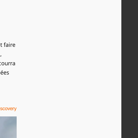
t faire
,
 courra
cées