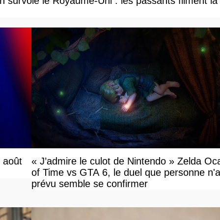
 survole le Royaume-Uni : les passants filment la
r août
« J’admire le culot de Nintendo » Zelda Oc
of Time vs GTA 6, le duel que personne n'a
prévu semble se confirmer