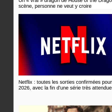
Un « vrai » dragon de House of the Dragon
scène, personne ne veut y croire
Netflix : toutes les sorties confirmées pou
2026, avec la fin d'une série très attendue