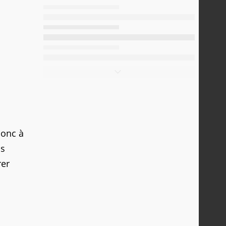
donc à
os
rer