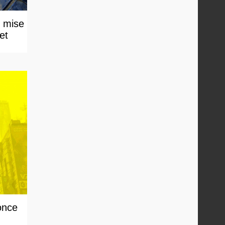
e mise
et
once