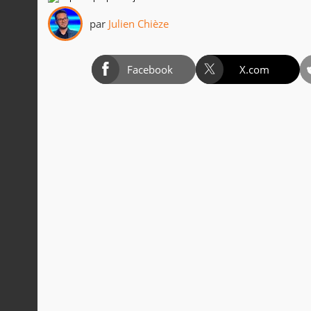
par
Julien Chièze
Facebook
X.com