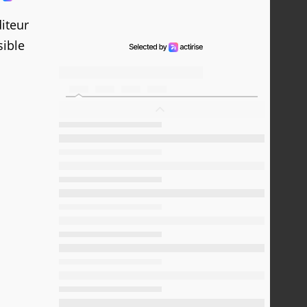
iteur
sible