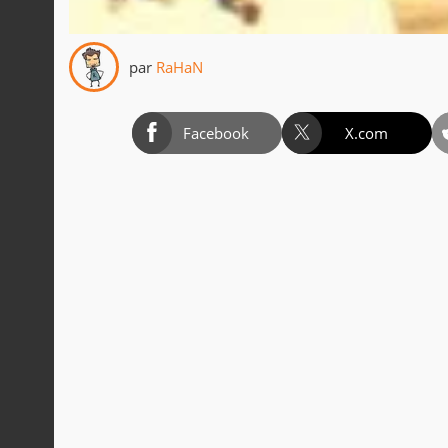
par
RaHaN
Facebook
X.com