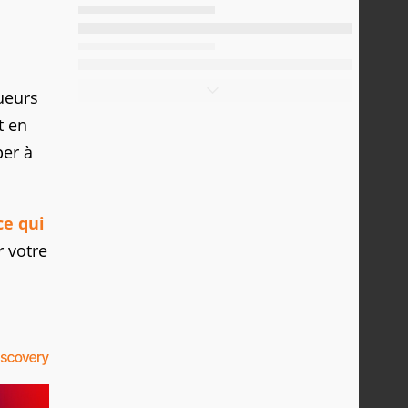
oueurs
t en
per à
ce qui
r votre