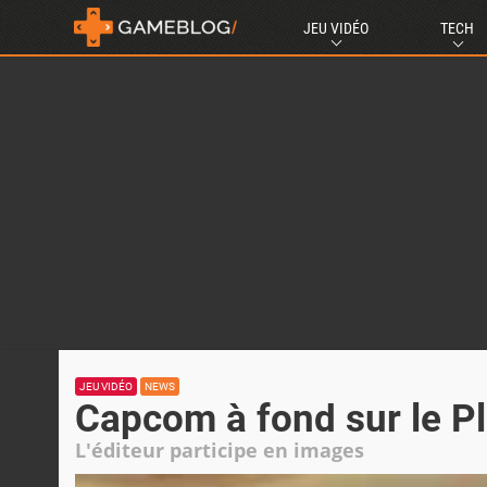
JEU VIDÉO
TECH
JEU VIDÉO
NEWS
Capcom à fond sur le P
L'éditeur participe en images