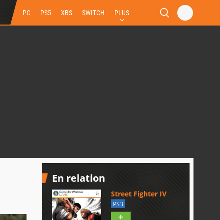
PC
PS5
XBS
SWITCH
PLUS
En relation
Street Fighter IV
PS3