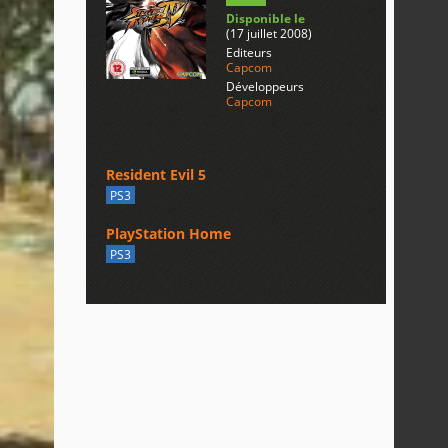
Disponible le
(17 juillet 2008)
Editeurs
Capcom
Développeurs
Capcom
Resident Evil 5
PS3
PlayStation Home
PS3