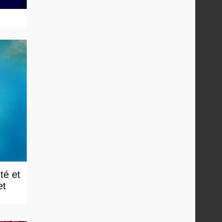
té et
et