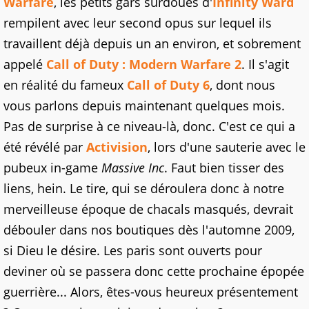
Warfare
, les petits gars surdoués d'
Infinity Ward
rempilent avec leur second opus sur lequel ils
travaillent déjà depuis un an environ, et sobrement
appelé
Call of Duty : Modern Warfare 2
. Il s'agit
en réalité du fameux
Call of Duty 6
, dont nous
vous parlons depuis maintenant quelques mois.
Pas de surprise à ce niveau-là, donc. C'est ce qui a
été révélé par
Activision
, lors d'une sauterie avec le
pubeux in-game
Massive Inc
. Faut bien tisser des
liens, hein. Le tire, qui se déroulera donc à notre
merveilleuse époque de chacals masqués, devrait
débouler dans nos boutiques dès l'automne 2009,
si Dieu le désire. Les paris sont ouverts pour
deviner où se passera donc cette prochaine épopée
guerrière... Alors, êtes-vous heureux présentement