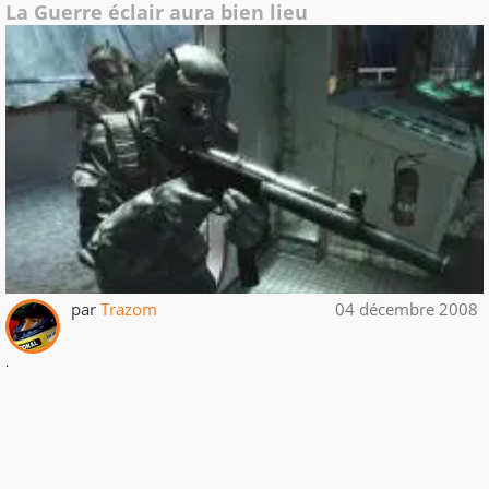
La Guerre éclair aura bien lieu
par
Trazom
04 décembre 2008
.