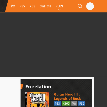
PC
PS5
XBS
SWITCH
PLUS
En relation
Guitar Hero III :
Legends of Rock
PS3
X360
Wii
PS2