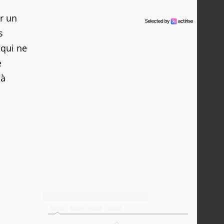
er un
s
 qui ne
e
 à