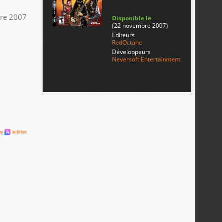
re 2007
Disponible le
(22 novembre 2007)
Editeurs
RedOctane
Développeurs
Neversoft Entertainment