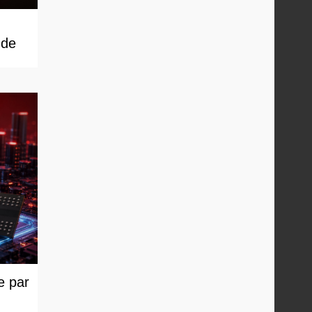
 de
e par