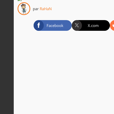
par
RaHaN
Facebook
X.com