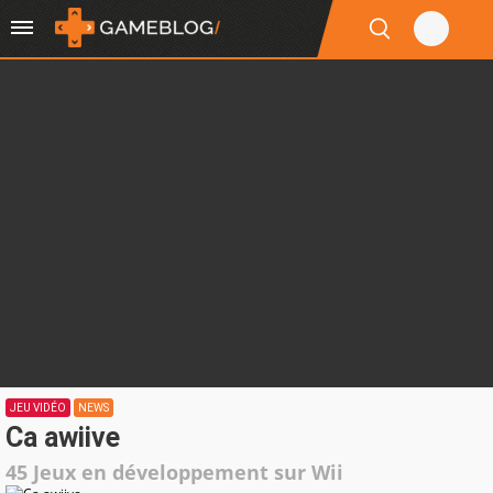
JEU VIDÉO
NEWS
Ca awiive
45 Jeux en développement sur Wii