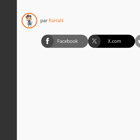
par
RaHaN
Facebook
X.com