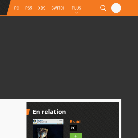
PC
PS5
XBS
SWITCH
PLUS
En relation
Braid
PC