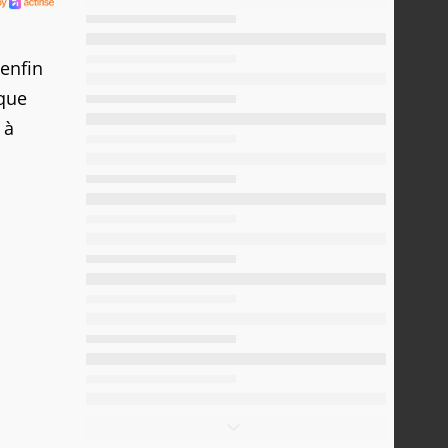
enfin
 que
 à