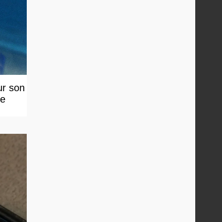
ur son
le