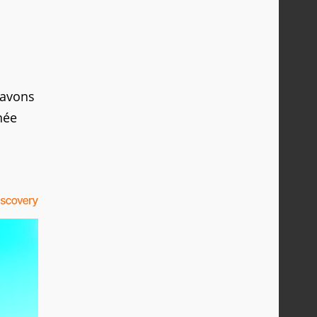
 avons
née