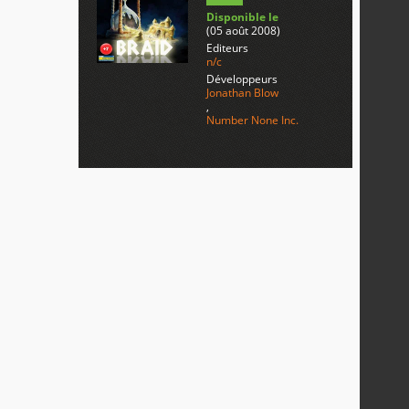
Disponible le
(05 août 2008)
Editeurs
n/c
Développeurs
Jonathan Blow
,
Number None Inc.