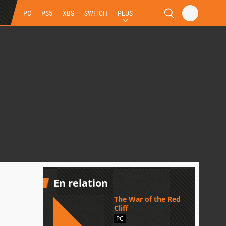
PC
PS5
XBS
SWITCH
PLUS
En relation
The War of the Red
Cliff
PC