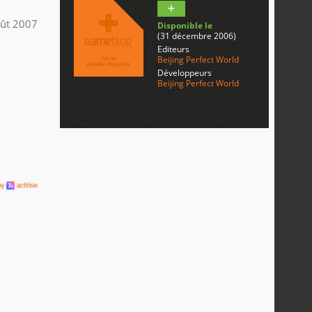
ût 2007
Disponible le
(31 décembre 2006)
Editeurs
Beijing Perfect World
Développeurs
Beijing Perfect World