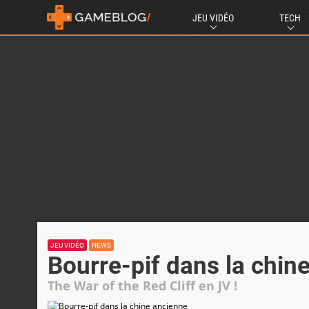
JEU VIDÉO
TECH
JEU VIDÉO
NEWS
Bourre-pif dans la chin
The War of the Red Cliff en JV !