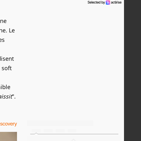
une
ne. Le
es
disent
 soft
ible
issit
".