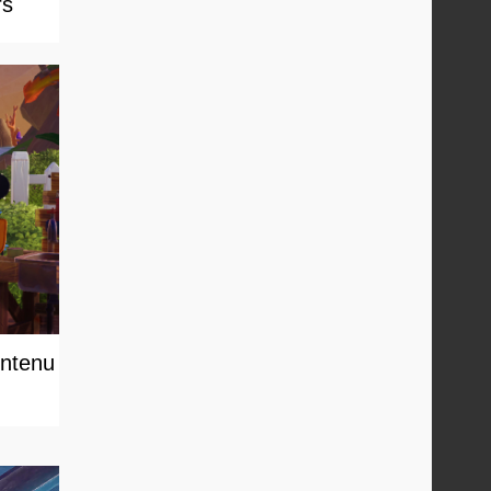
rs
ontenu