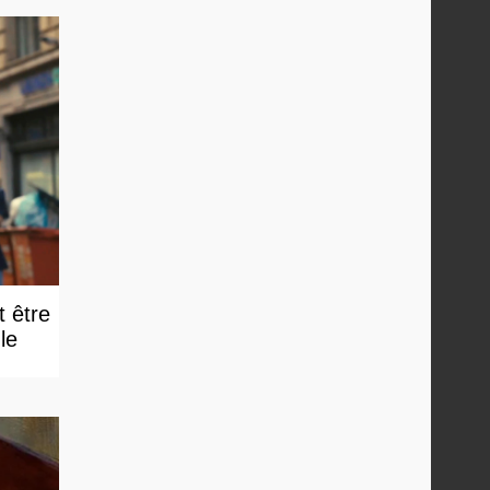
t être
e