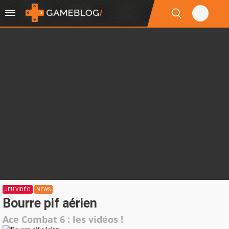
JEU VIDÉO
NEWS
Bourre pif aérien
Ace Combat 6 : les vidéos !