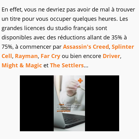
En effet, vous ne devriez pas avoir de mal à trouver
un titre pour vous occuper quelques heures. Les
grandes licences du studio français sont
disponibles avec des réductions allant de 35% à
75%, à commencer par
Assassin's Creed
,
Splinter
Cell
,
Rayman
,
Far Cry
ou bien encore
Driver
,
Might & Magic
et
The Settlers
...