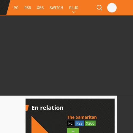
PC
PS5
XBS
SWITCH
PLUS
En relation
e
The Samaritan
PC
PS3
X360