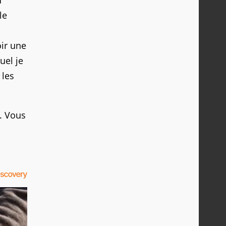
u
le
ir une
uel je
 les
x. Vous