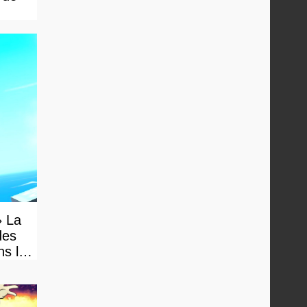
» La
des
ns le