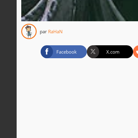
par
RaHaN
Facebook
X.com