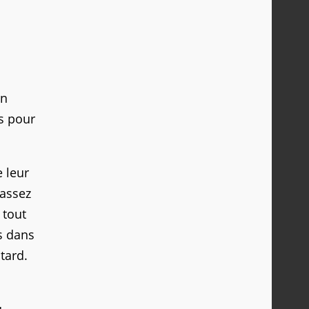
un
rs pour
 leur
 assez
 tout
s dans
tard.