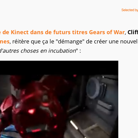
e de Kinect dans de futurs titres Gears of War
,
Clif
ames
, réitère que ça le "démange" de créer une nouvel
d'autres choses en incubation
" :