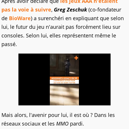
Après avoir déclaré que
les jeux AAA n'étaient
pas la voie à suivre
,
Greg Zeschuk
(co-fondateur
de
BioWare
) a surenchéri en expliquant que selon
lui, le futur du jeu n'aurait pas forcément lieu sur
consoles. Selon lui, elles représentent même le
passé.
Mais alors, l'avenir pour lui, il est où ? Dans les
réseaux sociaux et les
MMO
pardi.