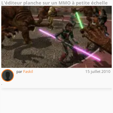
L'éditeur planche sur un MMO à petite échelle
par
Faskil
15 juillet 2010
.