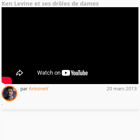
Ken Levine et ses drôles de dames
par
AntoineV
20 mars 2013
.