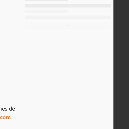
mes de
pcom