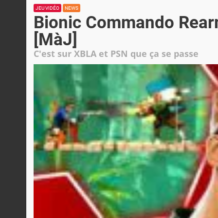
JEU VIDÉO
NEWS
Bionic Commando Rearm
[MàJ]
C'est sur XBLA et PSN que ça se passe