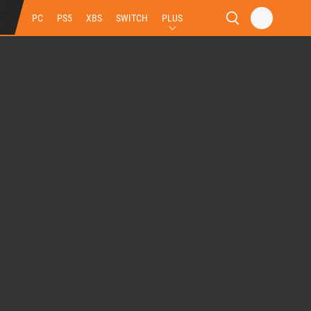
PC
PS5
XBS
SWITCH
PLUS