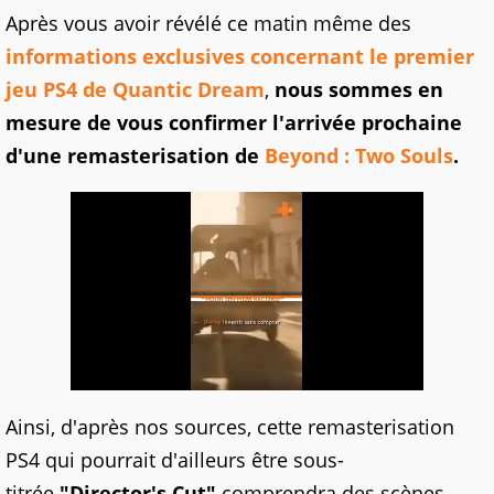
Après vous avoir révélé ce matin même des
informations exclusives concernant le premier
jeu PS4 de Quantic Dream
,
nous sommes en
mesure de vous confirmer l'arrivée prochaine
d'une remasterisation de
Beyond : Two Souls
.
Ainsi, d'après nos sources, cette remasterisation
PS4 qui pourrait d'ailleurs être sous-
titrée
"Director's Cut"
comprendra des scènes