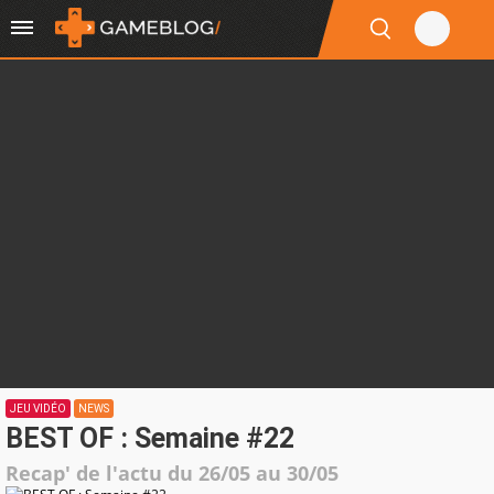
JEU VIDÉO
NEWS
BEST OF : Semaine #22
Recap' de l'actu du 26/05 au 30/05