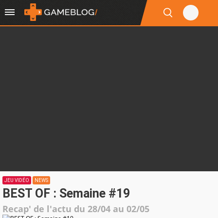
JEU VIDÉO
NEWS
BEST OF : Semaine #19
Recap' de l'actu du 28/04 au 02/05