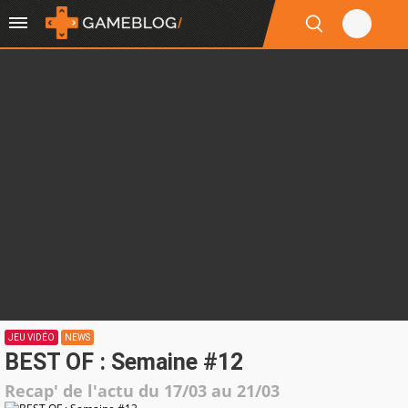
JEU VIDÉO
NEWS
BEST OF : Semaine #12
Recap' de l'actu du 17/03 au 21/03