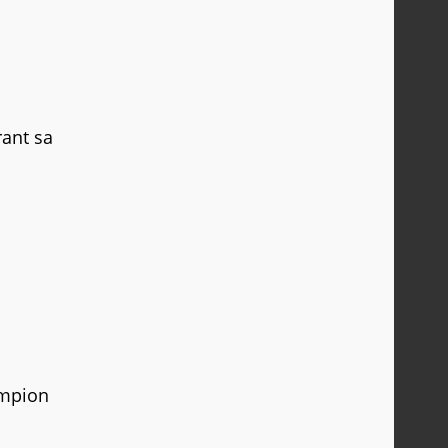
rant sa
mpion