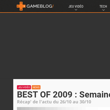
JEU VIDÉO
TECH
JEU VIDÉO
NEWS
BEST OF 2009 : Semain
Récap' de l'actu du 26/10 au 30/10