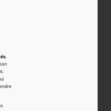
més
,
tion
t.
ui
rendre
es