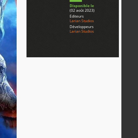
Disponible le
(02 août 2023)
Editeurs
Larian Studios
Développeurs
Larian Studios