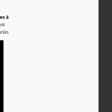
es à
ant
erûn.