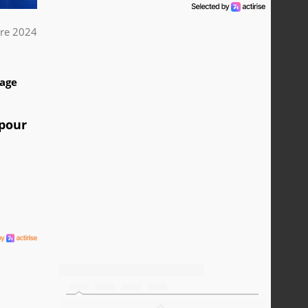
bre 2024
1
tage
 pour