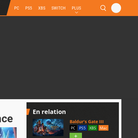
PC
PS5
XBS
SWITCH
PLUS
En relation
nce
Baldur's Gate III
PC
PS5
XBS
Mac