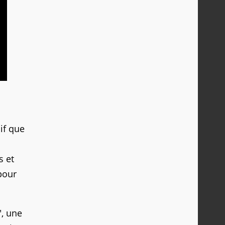
sif que
s et
pour
", une