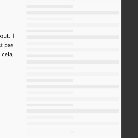
ut, il
st pas
 cela,