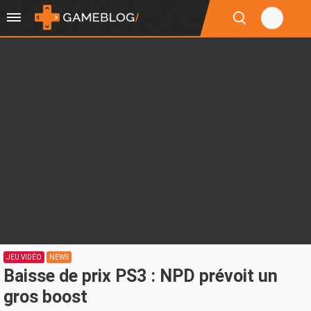
JEU VIDÉO
NEWS
Baisse de prix PS3 : NPD prévoit un
gros boost