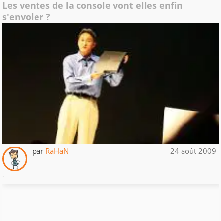
Les ventes de la console vont elles enfin
s'envoler ?
par
RaHaN
24 août 2009
.