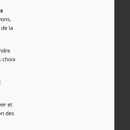
us
yons,
 de la
indre
 choix
x
er et
ion des