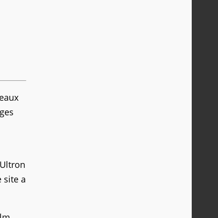
veaux
ages
'Ultron
 site a
ilm