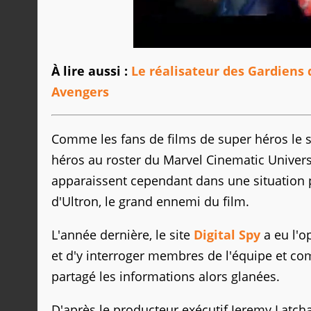
À lire aussi :
Le réalisateur des Gardiens d
Avengers
Comme les fans de films de super héros le 
héros au roster du Marvel Cinematic Univer
apparaissent cependant dans une situation par
d'Ultron, le grand ennemi du film.
L'année dernière, le site
Digital Spy
a eu l'o
et d'y interroger membres de l'équipe et com
partagé les informations alors glanées.
D'après le producteur exécutif Jeremy Latch