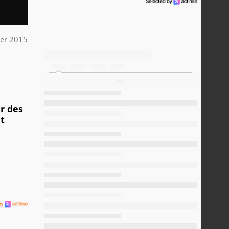
ier 2015
r des
it