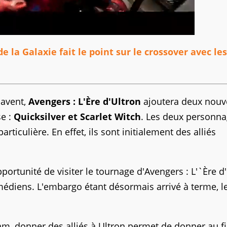
e la Galaxie fait le point sur le crossover avec les
savent,
Avengers : L'Ère d'Ultron
ajoutera deux nou
se :
Quicksilver et Scarlet Witch
. Les deux personn
ticulière. En effet, ils sont initialement des alliés
pportunité de visiter le tournage d'Avengers : L'`Ère d
édiens. L'embargo étant désormais arrivé à terme, le
am, donner des alliés à Ultron permet de donner au f