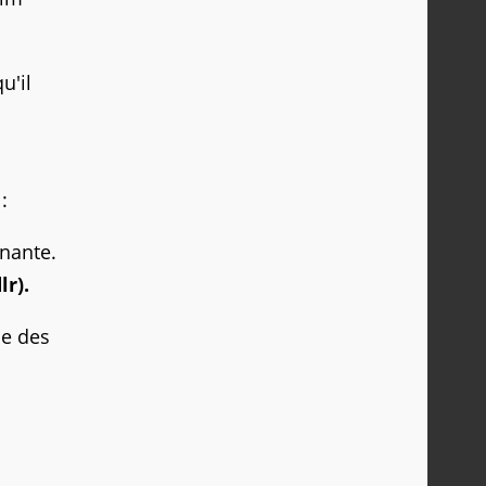
u'il
:
nante.
lr).
me des