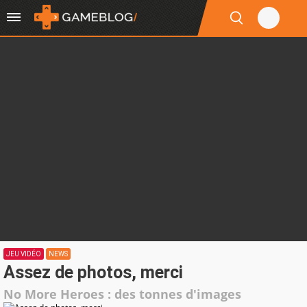
JEU VIDÉO
NEWS
Assez de photos, merci
No More Heroes : des tonnes d'images